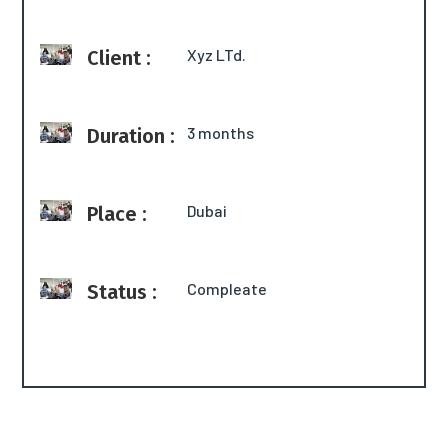
Xyz LTd.
Client :
3 months
Duration :
Dubai
Place :
Compleate
Status :