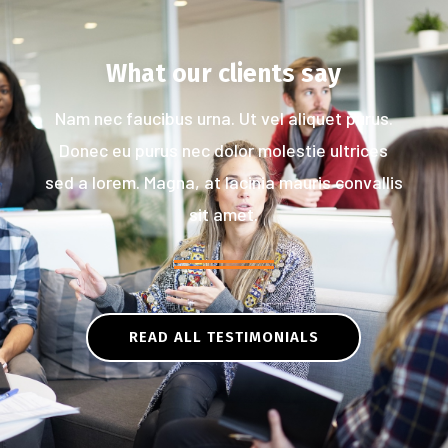
What our clients say
Nam nec faucibus urna. Ut vel aliquet purus.
Donec eu purus nec dolor molestie ultrices
sed a lorem. Magna, at lacinia mauris convallis
sit amet.
READ ALL TESTIMONIALS