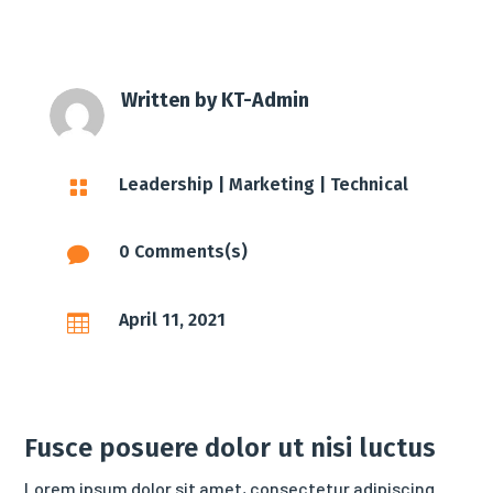
Written by
KT-Admin
Leadership
|
Marketing
|
Technical

0 Comments(s)

April 11, 2021

Fusce posuere dolor ut nisi luctus
Lorem ipsum dolor sit amet, consectetur adipiscing